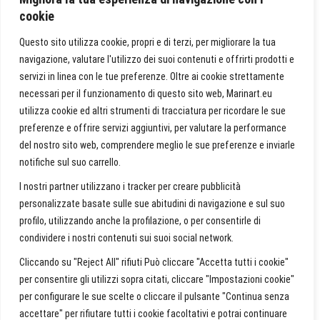
août 2024
cookie
juillet 2024
Questo sito utilizza cookie, propri e di terzi, per migliorare la tua
avril 2024
avril 2018
navigazione, valutare l'utilizzo dei suoi contenuti e offrirti prodotti e
servizi in linea con le tue preferenze. Oltre ai cookie strettamente
necessari per il funzionamento di questo sito web, Marinart.eu
Catégories
utilizza cookie ed altri strumenti di tracciatura per ricordare le sue
preferenze e offrire servizi aggiuntivi, per valutare la performance
Artistica
del nostro sito web, comprendere meglio le sue preferenze e inviarle
Fotografia Immobiliare
notifiche sul suo carrello.
Gallery
home-video-image
I nostri partner utilizzano i tracker per creare pubblicità
Web Design
personalizzate basate sulle sue abitudini di navigazione e sul suo
profilo, utilizzando anche la profilazione, o per consentirle di
condividere i nostri contenuti sui suoi social network.
Search
…
Cliccando su "Reject All" rifiuti Può cliccare "Accetta tutti i cookie"
per consentire gli utilizzi sopra citati, cliccare "Impostazioni cookie"
per configurare le sue scelte o cliccare il pulsante "Continua senza
accettare" per rifiutare tutti i cookie facoltativi e potrai continuare