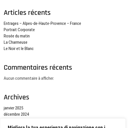
Articles récents
Entrages – Alpes-de-Haute-Provence – France
Portrait Corporate
Rosée du matin
La Charmeuse
Le Noir et le Blanc
Commentaires récents
Aucun commentaire à afficher.
Archives
janvier 2025
décembre 2024
octobre 2024
septembre 2024
Migliora la tua esperienza di navigazione con i