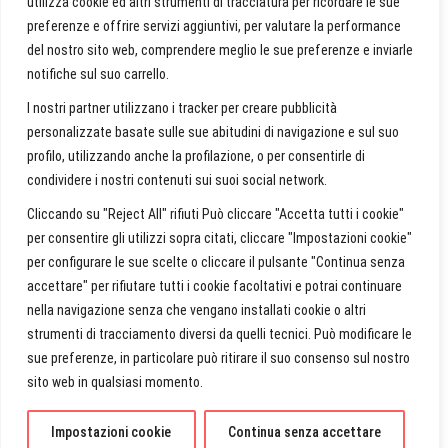
1
utilizza cookie ed altri strumenti di tracciatura per ricordare le sue
preferenze e offrire servizi aggiuntivi, per valutare la performance
del nostro sito web, comprendere meglio le sue preferenze e inviarle
notifiche sul suo carrello.
Marina BRUN
I nostri partner utilizzano i tracker per creare pubblicità
personalizzate basate sulle sue abitudini di navigazione e sul suo
Beach Shooting Part 2
profilo, utilizzando anche la profilazione, o per consentirle di
condividere i nostri contenuti sui suoi social network.
Beach
View More
Shooting
Cliccando su "Reject All" rifiuti Può cliccare "Accetta tutti i cookie"
Part
Gallery
Fashion
Portraits
per consentire gli utilizzi sopra citati, cliccare "Impostazioni cookie"
2
per configurare le sue scelte o cliccare il pulsante "Continua senza
accettare" per rifiutare tutti i cookie facoltativi e potrai continuare
nella navigazione senza che vengano installati cookie o altri
strumenti di tracciamento diversi da quelli tecnici. Può modificare le
sue preferenze, in particolare può ritirare il suo consenso sul nostro
sito web in qualsiasi momento.
marinart.eu
| Designed by:
Theme Freesia
|
WordPress
| © Copyright All right
reserved |
Politique de confidentialité
Impostazioni cookie
Continua senza accettare