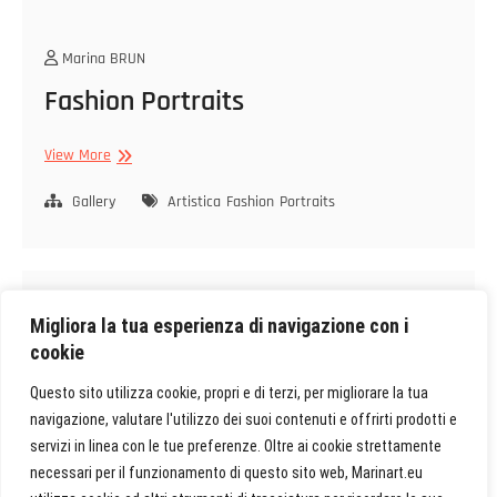
Marina BRUN
Fashion Portraits
Fashion
View More
Portraits
Gallery
Artistica
Fashion
Portraits
Migliora la tua esperienza di navigazione con i
Marina BRUN
cookie
Beach Shooting Part 1
Questo sito utilizza cookie, propri e di terzi, per migliorare la tua
navigazione, valutare l'utilizzo dei suoi contenuti e offrirti prodotti e
Beach
View More
servizi in linea con le tue preferenze. Oltre ai cookie strettamente
Shooting
necessari per il funzionamento di questo sito web, Marinart.eu
Part
Gallery
Fashion
Portraits