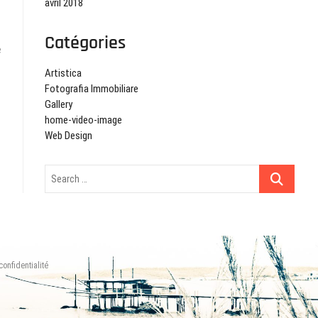
avril 2018
xt
Catégories
t:
e
Artistica
Fotografia Immobiliare
Gallery
home-video-image
Web Design
Search
…
confidentialité