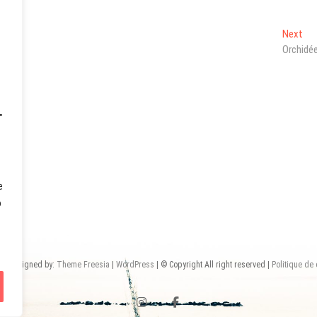
Ne
Next
pos
Orchidé
"
e
o
u
| Designed by:
Theme Freesia
|
WordPress
| © Copyright All right reserved |
Politique de 
instagram
facebook