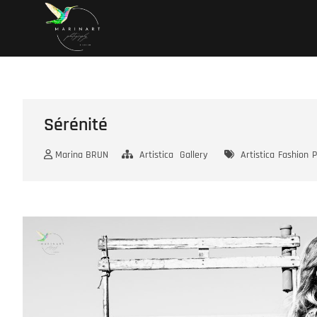
Skip
marinart.eu
UN SITE DE PHOTOS ET D'ART
to
content
Sérénité
Marina BRUN
Artistica
Gallery
Artistica
Fashion
P