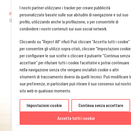
I nostri partner utilizzano i tracker per creare pubblicità
Navigation
Previous
Previous
personalizzate basate sulle sue abitudini di navigazione e sul suo
post:
Quand un regard suffit
profilo, utilizzando anche la profilazione, o per consentirle di
de
condividere i nostri contenuti sui suoi social network.
l’article
Cliccando su "Reject All" rifiuti Può cliccare "Accetta tutti i cookie"
per consentire gli utilizzi sopra citati, cliccare "Impostazioni cookie
per configurare le sue scelte o cliccare il pulsante "Continua senza
accettare" per rifiutare tutti i cookie facoltativi e potrai continuare
nella navigazione senza che vengano installati cookie o altri
strumenti di tracciamento diversi da quelli tecnici. Può modificare l
sue preferenze, in particolare può ritirare il suo consenso sul nostr
sito web in qualsiasi momento.
Impostazioni cookie
Continua senza accettare
marinart.e
Accetta tutti i cookie